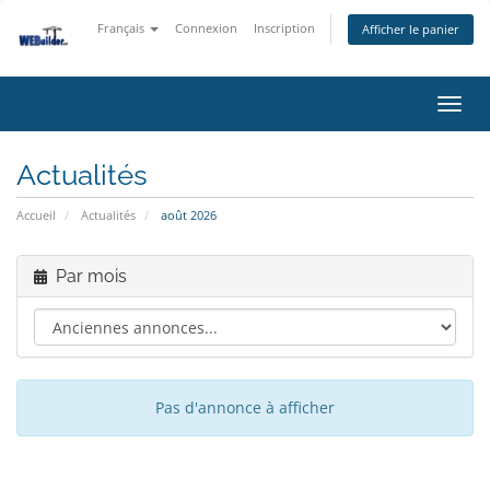
Français
Connexion
Inscription
Afficher le panier
Bascu
la
navig
Actualités
Accueil
Actualités
août 2026
Par mois
Pas d'annonce à afficher