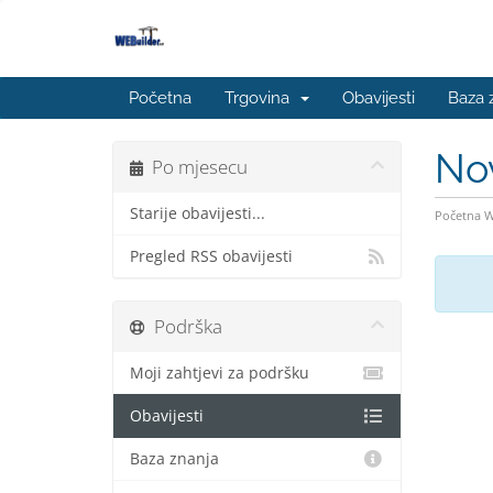
Početna
Trgovina
Obavijesti
Baza 
No
Po mjesecu
Starije obavijesti...
Početna 
Pregled RSS obavijesti
Podrška
Moji zahtjevi za podršku
Obavijesti
Baza znanja