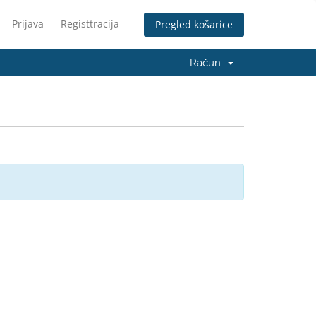
Prijava
Registtracija
Pregled košarice
Račun