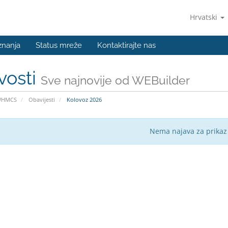
Hrvatski
znanja
Status mreže
Kontaktirajte nas
vosti
Sve najnovije od WEBuilder
WHMCS
Obavijesti
Kolovoz 2026
Nema najava za prikaz