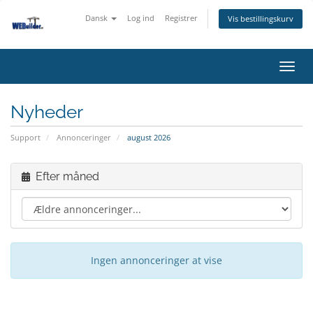
Dansk
Log ind
Registrer
Vis bestillingskurv
Skift
navig
Nyheder
Support
Annonceringer
august 2026
Efter måned
Ingen annonceringer at vise