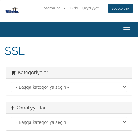
Azerbaijani
Giriş
Qeydiyyat
Səbətə bax
Naviq
keçid
SSL
Kateqoriyalar
Əməliyyatlar