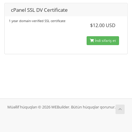
cPanel SSL DV Certificate
1 year domain-verified SSL certificate
$12.00 USD
İndi sifariş et
Müəllif hüquqları © 2026 WEBuilder. Bütün hüquqlar qorunur.