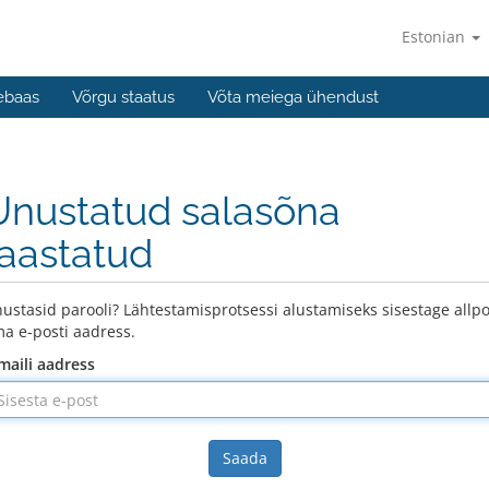
Estonian
ebaas
Võrgu staatus
Võta meiega ühendust
Unustatud salasõna
taastatud
ustasid parooli? Lähtestamisprotsessi alustamiseks sisestage allpo
a e-posti aadress.
maili aadress
Saada