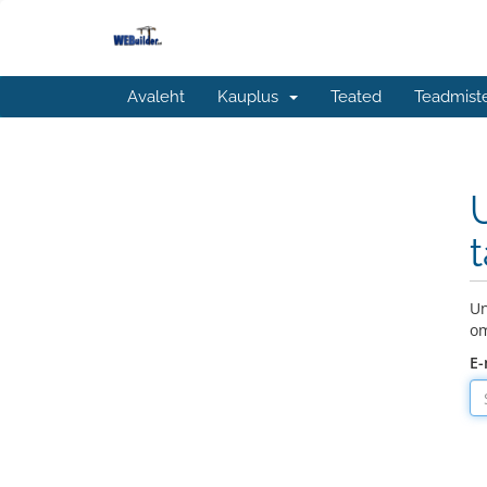
Avaleht
Kauplus
Teated
Teadmist
Un
om
E-