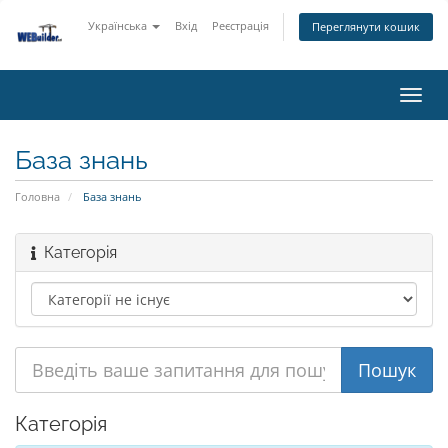
Українська
Вхід
Реєстрація
Переглянути кошик
Пере
наві
База знань
Головна
База знань
Категорія
Категорія