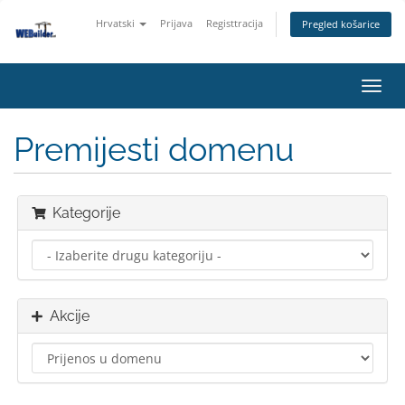
Hrvatski
Prijava
Registtracija
Pregled košarice
Preba
navig
Premijesti domenu
Kategorije
Akcije