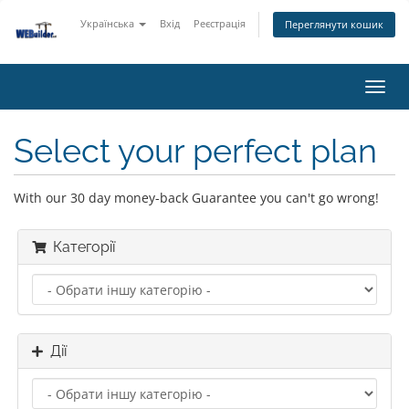
Українська
Вхід
Реєстрація
Переглянути кошик
Пере
наві
Select your perfect plan
With our 30 day money-back Guarantee you can't go wrong!
Категорії
Дії