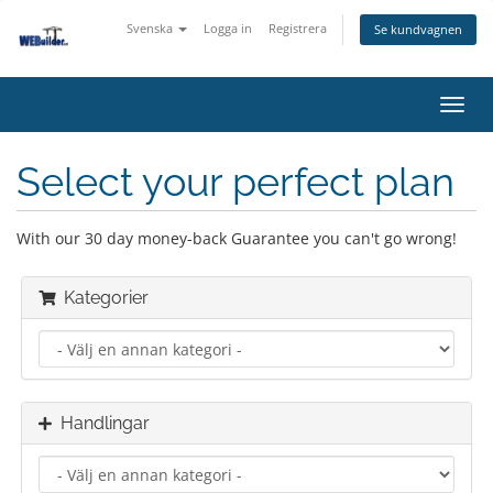
Svenska
Logga in
Registrera
Se kundvagnen
Växla
navig
Select your perfect plan
With our 30 day money-back Guarantee you can't go wrong!
Kategorier
Handlingar